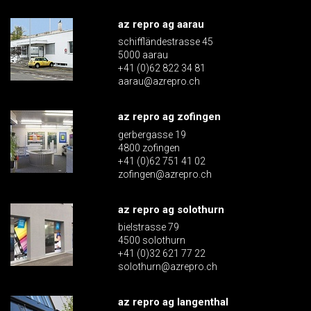
az repro ag aarau
schiffländestrasse 45
5000 aarau
+41 (0)62 822 34 81
aarau@azrepro.ch
az repro ag zofingen
gerbergasse 19
4800 zofingen
+41 (0)62 751 41 02
zofingen@azrepro.ch
az repro ag solothurn
bielstrasse 79
4500 solothurn
+41 (0)32 621 77 22
solothurn@azrepro.ch
az repro ag langenthal