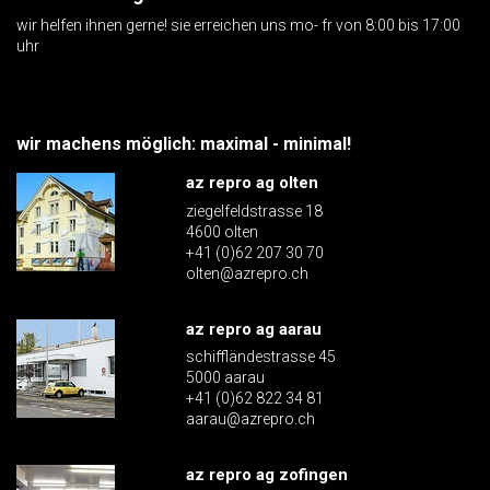
wir helfen ihnen gerne! sie erreichen uns mo- fr von 8:00 bis 17:00
uhr
wir machens möglich: maximal - minimal!
az repro ag olten
ziegelfeldstrasse 18
4600 olten
+41 (0)62 207 30 70
olten@azrepro.ch
az repro ag aarau
schiffländestrasse 45
5000 aarau
+41 (0)62 822 34 81
aarau@azrepro.ch
az repro ag zofingen