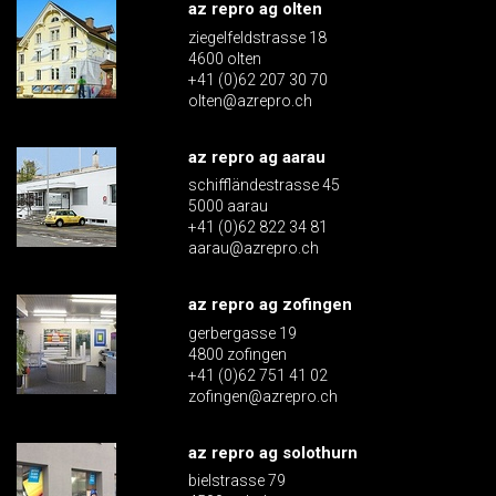
az repro ag olten
ziegelfeldstrasse 18
4600 olten
+41 (0)62 207 30 70
olten@azrepro.ch
az repro ag aarau
schiffländestrasse 45
5000 aarau
+41 (0)62 822 34 81
aarau@azrepro.ch
az repro ag zofingen
gerbergasse 19
4800 zofingen
+41 (0)62 751 41 02
zofingen@azrepro.ch
az repro ag solothurn
bielstrasse 79