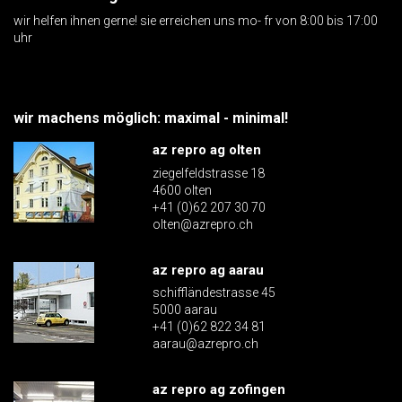
wir helfen ihnen gerne! sie erreichen uns mo- fr von 8:00 bis 17:00
uhr
wir machens möglich: maximal - minimal!
az repro ag olten
ziegelfeldstrasse 18
4600 olten
+41 (0)62 207 30 70
olten@azrepro.ch
az repro ag aarau
schiffländestrasse 45
5000 aarau
+41 (0)62 822 34 81
aarau@azrepro.ch
az repro ag zofingen