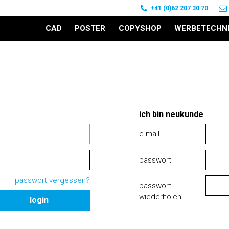
+41 (0)62 207 30 70
CAD
POSTER
COPYSHOP
WERBETECHN
ich bin neukunde
e-mail
passwort
passwort vergessen?
passwort
wiederholen
login