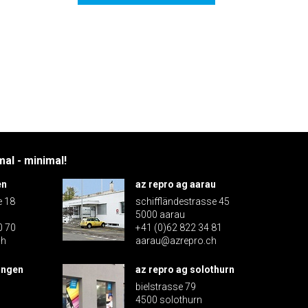
al - minimal!
en
az repro ag aarau
e 18
schiffländestrasse 45
5000 aarau
0 70
+41 (0)62 822 34 81
ch
aarau@azrepro.ch
ingen
az repro ag solothurn
bielstrasse 79
4500 solothurn