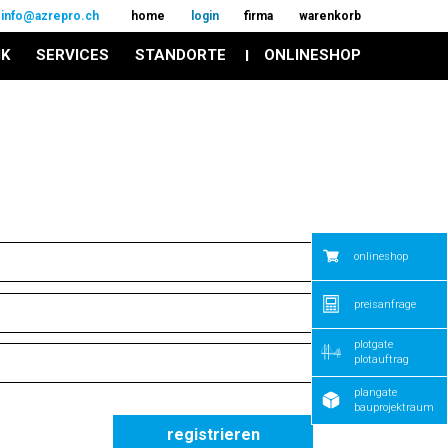
info@azrepro.ch
home
login
firma
warenkorb
IK
SERVICES
STANDORTE
ONLINESHOP
onlineshop
preisanfrage
plotgate
plotauftrag
plangate
bauprojektraum
registrieren