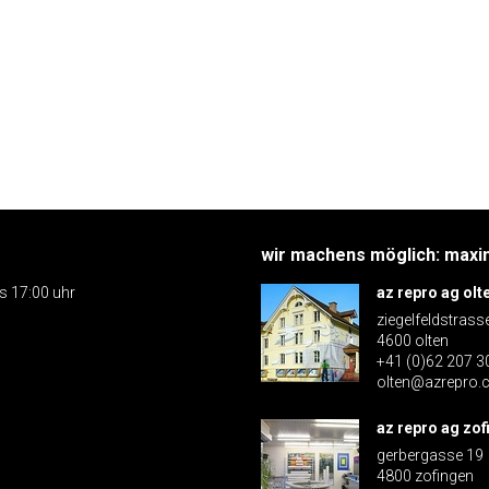
wir machens möglich: maxim
is 17:00 uhr
az repro ag olt
ziegelfeldstrass
4600 olten
+41 (0)62 207 3
olten@azrepro.
az repro ag zof
gerbergasse 19
4800 zofingen