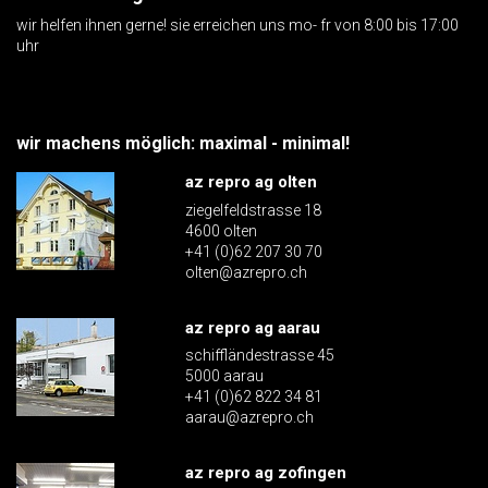
wir helfen ihnen gerne! sie erreichen uns mo- fr von 8:00 bis 17:00
uhr
wir machens möglich: maximal - minimal!
az repro ag olten
ziegelfeldstrasse 18
4600 olten
+41 (0)62 207 30 70
olten@azrepro.ch
az repro ag aarau
schiffländestrasse 45
5000 aarau
+41 (0)62 822 34 81
aarau@azrepro.ch
az repro ag zofingen