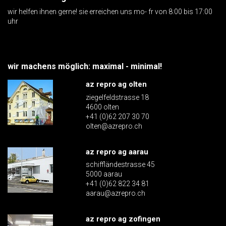
wir helfen ihnen gerne! sie erreichen uns mo- fr von 8:00 bis 17:00
uhr
wir machens möglich: maximal - minimal!
az repro ag olten
ziegelfeldstrasse 18
4600 olten
+41 (0)62 207 30 70
olten@azrepro.ch
az repro ag aarau
schiffländestrasse 45
5000 aarau
+41 (0)62 822 34 81
aarau@azrepro.ch
az repro ag zofingen