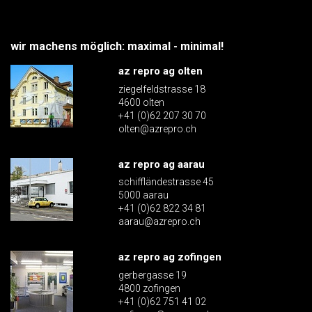
wir machens möglich: maximal - minimal!
az repro ag olten
ziegelfeldstrasse 18
4600 olten
+41 (0)62 207 30 70
olten@azrepro.ch
az repro ag aarau
schiffländestrasse 45
5000 aarau
+41 (0)62 822 34 81
aarau@azrepro.ch
az repro ag zofingen
gerbergasse 19
4800 zofingen
+41 (0)62 751 41 02