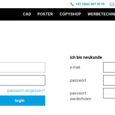
+41 (0)62 207 30 70
CAD
POSTER
COPYSHOP
WERBETECHN
ich bin neukunde
e-mail
passwort
passwort vergessen?
passwort
wiederholen
login