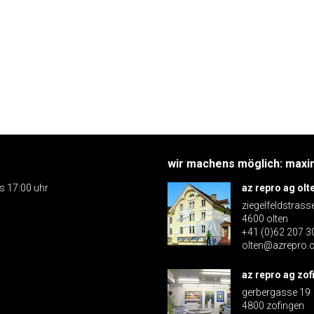
wir machens möglich: maxim
is 17:00 uhr
az repro ag olt
ziegelfeldstrass
4600 olten
+41 (0)62 207 3
olten@azrepro.
az repro ag zof
gerbergasse 19
4800 zofingen