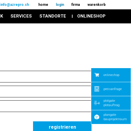
info@azrepro.ch
home
login
firma
warenkorb
IK
SERVICES
STANDORTE
ONLINESHOP
onlineshop
preisanfrage
plotgate
plotauftrag
plangate
bauprojektraum
registrieren