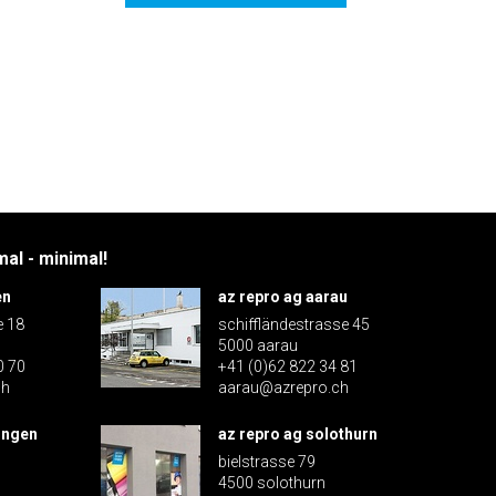
al - minimal!
en
az repro ag aarau
e 18
schiffländestrasse 45
5000 aarau
0 70
+41 (0)62 822 34 81
ch
aarau@azrepro.ch
ingen
az repro ag solothurn
bielstrasse 79
4500 solothurn