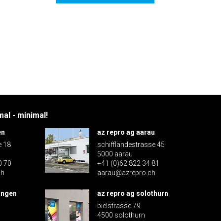
al - minimal!
en
az repro ag aarau
e 18
schiffländestrasse 45
5000 aarau
0 70
+41 (0)62 822 34 81
ch
aarau@azrepro.ch
ingen
az repro ag solothurn
bielstrasse 79
4500 solothurn