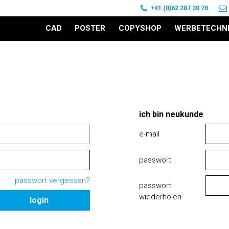
+41 (0)62 207 30 70
CAD
POSTER
COPYSHOP
WERBETECHN
ich bin neukunde
e-mail
passwort
passwort vergessen?
passwort
wiederholen
login