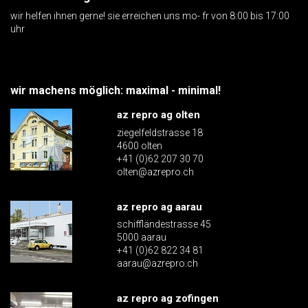
wir helfen ihnen gerne! sie erreichen uns mo- fr von 8:00 bis 17:00
uhr
wir machens möglich: maximal - minimal!
az repro ag olten
ziegelfeldstrasse 18
4600 olten
+41 (0)62 207 30 70
olten@azrepro.ch
az repro ag aarau
schiffländestrasse 45
5000 aarau
+41 (0)62 822 34 81
aarau@azrepro.ch
az repro ag zofingen