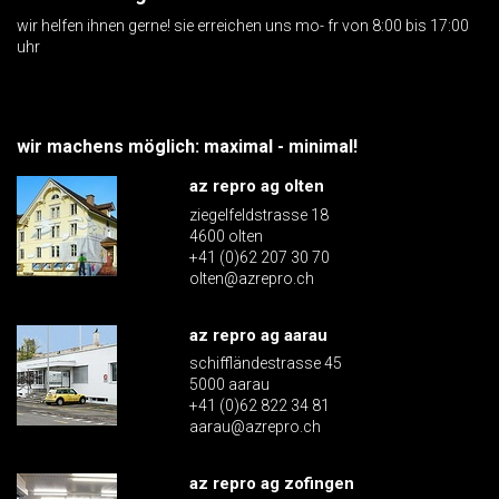
wir helfen ihnen gerne! sie erreichen uns mo- fr von 8:00 bis 17:00
uhr
wir machens möglich: maximal - minimal!
az repro ag olten
ziegelfeldstrasse 18
4600 olten
+41 (0)62 207 30 70
olten@azrepro.ch
az repro ag aarau
schiffländestrasse 45
5000 aarau
+41 (0)62 822 34 81
aarau@azrepro.ch
az repro ag zofingen