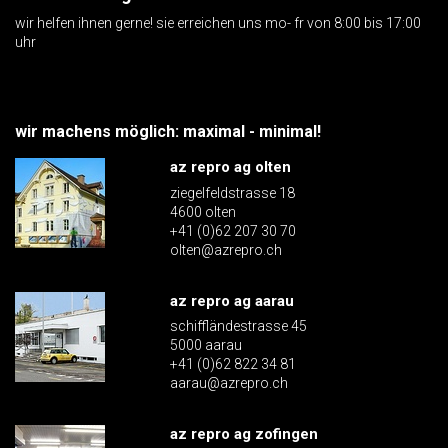
wir helfen ihnen gerne! sie erreichen uns mo- fr von 8:00 bis 17:00
uhr
wir machens möglich: maximal - minimal!
az repro ag olten
ziegelfeldstrasse 18
4600 olten
+41 (0)62 207 30 70
olten@azrepro.ch
az repro ag aarau
schiffländestrasse 45
5000 aarau
+41 (0)62 822 34 81
aarau@azrepro.ch
az repro ag zofingen