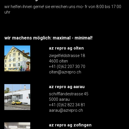
wir helfen ihnen gerne! sie erreichen uns mo- fr von 8:00 bis 17:00
uhr
wir machens möglich: maximal - minimal!
az repro ag olten
ziegelfeldstrasse 18
4600 olten
+41 (0)62 207 30 70
olten@azrepro.ch
az repro ag aarau
schiffländestrasse 45
5000 aarau
+41 (0)62 822 34 81
aarau@azrepro.ch
az repro ag zofingen