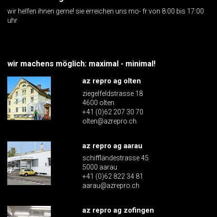
wir helfen ihnen gerne! sie erreichen uns mo- fr von 8:00 bis 17:00
uhr
wir machens möglich: maximal - minimal!
az repro ag olten
ziegelfeldstrasse 18
4600 olten
+41 (0)62 207 30 70
olten@azrepro.ch
az repro ag aarau
schiffländestrasse 45
5000 aarau
+41 (0)62 822 34 81
aarau@azrepro.ch
az repro ag zofingen