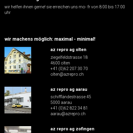
wir helfen ihnen gerne! sie erreichen uns mo- fr von 8:00 bis 17:00
uhr
wir machens möglich: maximal - minimal!
az repro ag olten
ziegelfeldstrasse 18
4600 olten
+41 (0)62 207 30 70
olten@azrepro.ch
az repro ag aarau
schiffländestrasse 45
5000 aarau
+41 (0)62 822 34 81
aarau@azrepro.ch
az repro ag zofingen