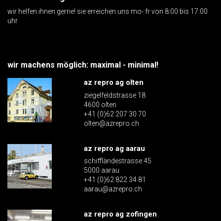
wir helfen ihnen gerne! sie erreichen uns mo- fr von 8:00 bis 17:00
uhr
wir machens möglich: maximal - minimal!
az repro ag olten
ziegelfeldstrasse 18
4600 olten
+41 (0)62 207 30 70
olten@azrepro.ch
az repro ag aarau
schiffländestrasse 45
5000 aarau
+41 (0)62 822 34 81
aarau@azrepro.ch
az repro ag zofingen