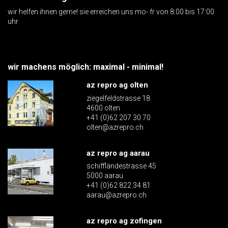
wir helfen ihnen gerne! sie erreichen uns mo- fr von 8:00 bis 17:00
uhr
wir machens möglich: maximal - minimal!
az repro ag olten
ziegelfeldstrasse 18
4600 olten
+41 (0)62 207 30 70
olten@azrepro.ch
az repro ag aarau
schiffländestrasse 45
5000 aarau
+41 (0)62 822 34 81
aarau@azrepro.ch
az repro ag zofingen