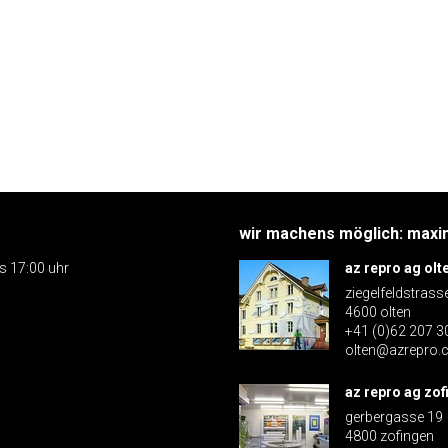
wir machens möglich: maxim
is 17:00 uhr
az repro ag olt
ziegelfeldstrass
4600 olten
+41 (0)62 207 3
olten@azrepro.
az repro ag zof
gerbergasse 19
4800 zofingen