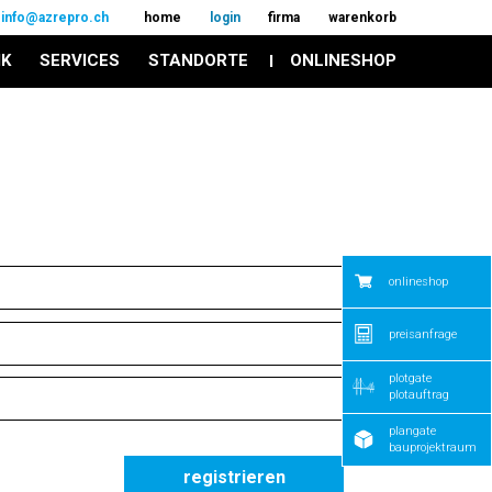
info@azrepro.ch
home
login
firma
warenkorb
IK
SERVICES
STANDORTE
ONLINESHOP
onlineshop
preisanfrage
plotgate
plotauftrag
plangate
bauprojektraum
registrieren