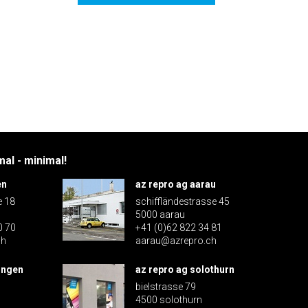
al - minimal!
en
az repro ag aarau
e 18
schiffländestrasse 45
5000 aarau
0 70
+41 (0)62 822 34 81
ch
aarau@azrepro.ch
ingen
az repro ag solothurn
bielstrasse 79
4500 solothurn