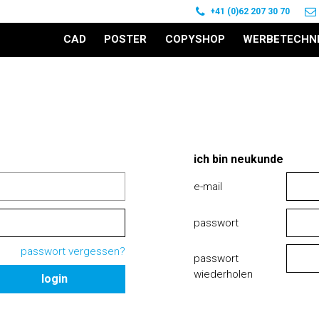
+41 (0)62 207 30 70
CAD
POSTER
COPYSHOP
WERBETECHN
ich bin neukunde
e-mail
passwort
passwort vergessen?
passwort
wiederholen
login