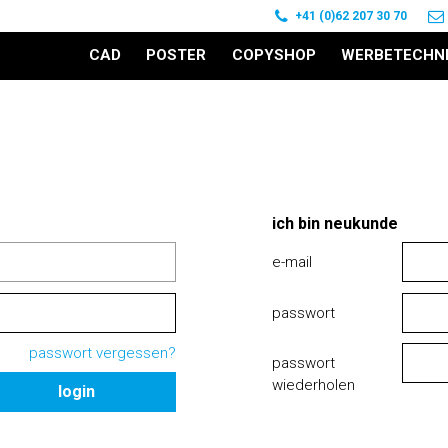
+41 (0)62 207 30 70
CAD
POSTER
COPYSHOP
WERBETECHN
ich bin neukunde
e-mail
passwort
passwort vergessen?
passwort
wiederholen
login