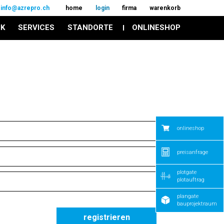
info@azrepro.ch
home
login
firma
warenkorb
IK
SERVICES
STANDORTE
ONLINESHOP
onlineshop
preisanfrage
plotgate
plotauftrag
plangate
bauprojektraum
registrieren