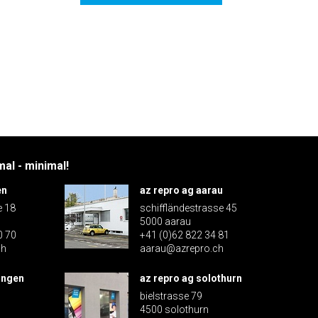
al - minimal!
en
az repro ag aarau
e 18
schiffländestrasse 45
5000 aarau
0 70
+41 (0)62 822 34 81
ch
aarau@azrepro.ch
ingen
az repro ag solothurn
bielstrasse 79
4500 solothurn