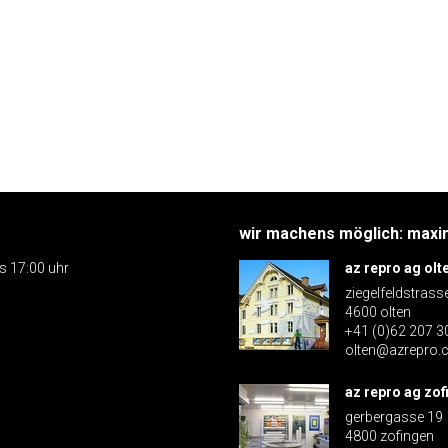
wir machens möglich: maxim
is 17:00 uhr
az repro ag olt
ziegelfeldstrass
4600 olten
+41 (0)62 207 3
olten@azrepro.
az repro ag zof
gerbergasse 19
4800 zofingen