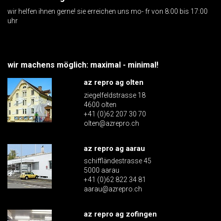
wir helfen ihnen gerne! sie erreichen uns mo- fr von 8:00 bis 17:00
uhr
wir machens möglich: maximal - minimal!
az repro ag olten
ziegelfeldstrasse 18
4600 olten
+41 (0)62 207 30 70
olten@azrepro.ch
az repro ag aarau
schiffländestrasse 45
5000 aarau
+41 (0)62 822 34 81
aarau@azrepro.ch
az repro ag zofingen