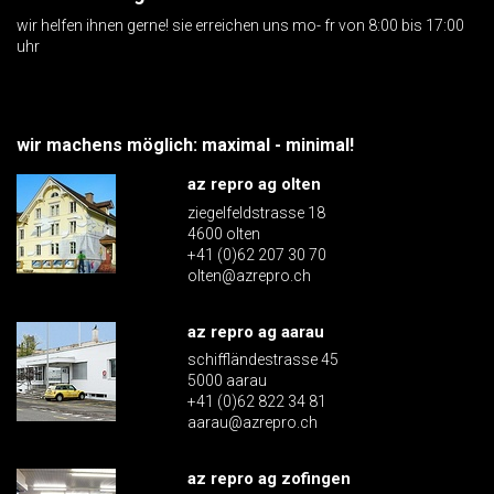
wir helfen ihnen gerne! sie erreichen uns mo- fr von 8:00 bis 17:00
uhr
wir machens möglich: maximal - minimal!
az repro ag olten
ziegelfeldstrasse 18
4600 olten
+41 (0)62 207 30 70
olten@azrepro.ch
az repro ag aarau
schiffländestrasse 45
5000 aarau
+41 (0)62 822 34 81
aarau@azrepro.ch
az repro ag zofingen