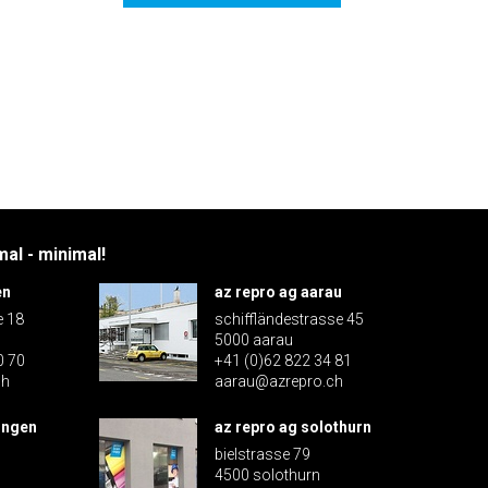
al - minimal!
en
az repro ag aarau
e 18
schiffländestrasse 45
5000 aarau
0 70
+41 (0)62 822 34 81
ch
aarau@azrepro.ch
ingen
az repro ag solothurn
bielstrasse 79
4500 solothurn