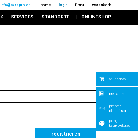
info@azrepro.ch
home
login
firma
warenkorb
IK
SERVICES
STANDORTE
ONLINESHOP
onlineshop
preisanfrage
plotgate
plotauftrag
plangate
bauprojektraum
registrieren