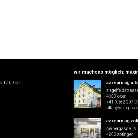
wir machens möglich: maxim
is 17:00 uhr
az repro ag olt
ziegelfeldstrass
4600 olten
+41 (0)62 207 3
olten@azrepro.
az repro ag zof
gerbergasse 19
4800 zofingen