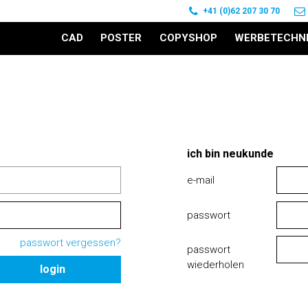
+41 (0)62 207 30 70
CAD
POSTER
COPYSHOP
WERBETECHN
ich bin neukunde
e-mail
passwort
passwort vergessen?
passwort
wiederholen
login