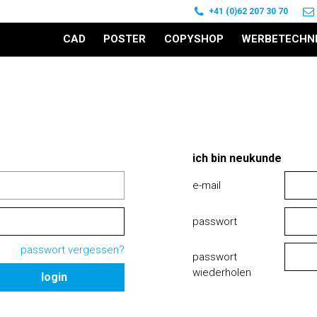
+41 (0)62 207 30 70
CAD
POSTER
COPYSHOP
WERBETECHN
ich bin neukunde
e-mail
passwort
passwort vergessen?
passwort
wiederholen
login