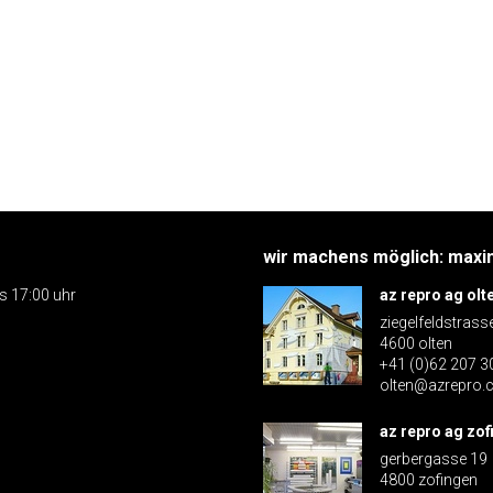
wir machens möglich: maxim
is 17:00 uhr
az repro ag olt
ziegelfeldstrass
4600 olten
+41 (0)62 207 3
olten@azrepro.
az repro ag zof
gerbergasse 19
4800 zofingen