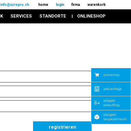
info@azrepro.ch
home
login
firma
warenkorb
IK
SERVICES
STANDORTE
ONLINESHOP
onlineshop
preisanfrage
plotgate
plotauftrag
plangate
bauprojektraum
registrieren