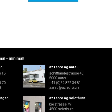
al - minimal!
en
az repro ag aarau
e 18
schiffländestrasse 45
5000 aarau
0 70
+41 (0)62 822 34 81
ch
aarau@azrepro.ch
ingen
az repro ag solothurn
bielstrasse 79
4500 solothurn